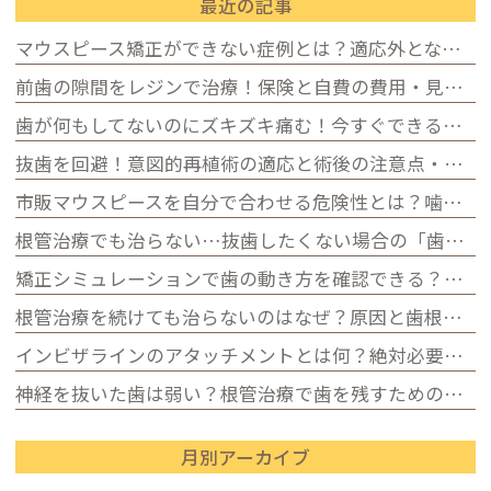
最近の記事
マウスピース矯正ができない症例とは？適応外となる条件と代替案を解説
前歯の隙間をレジンで治療！保険と自費の費用・見た目の違いを解説
歯が何もしてないのにズキズキ痛む！今すぐできる応急処置と歯を残す治療
抜歯を回避！意図的再植術の適応と術後の注意点・歯周組織の守り方
市販マウスピースを自分で合わせる危険性とは？噛み合わせ悪化に注意
根管治療でも治らない…抜歯したくない場合の「歯の再植（意図的再植術）」という選択肢
矯正シミュレーションで歯の動き方を確認できる？ インビザラインのクリンチェックとは
根管治療を続けても治らないのはなぜ？原因と歯根端切除術について
インビザラインのアタッチメントとは何？絶対必要？矯正治療に必要な理由
神経を抜いた歯は弱い？根管治療で歯を残すためのMTAセメント・バイオセラミックとは？
月別アーカイブ